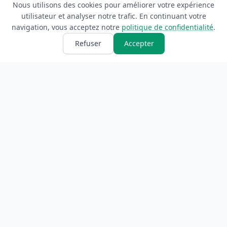
Nous utilisons des cookies pour améliorer votre expérience
utilisateur et analyser notre trafic. En continuant votre
navigation, vous acceptez notre
politique de confidentialité
.
Refuser
Accepter
ANNUAIRE
INFORMATIONS
Accueil
À propos
Toutes les catégories
Blog
Soumettre un site
Contact
LÉGAL