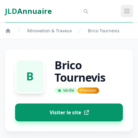
Aller au contenu principal
JLD
Annuaire
Aspect SDM
Ouvr
Rénovation & Travaux
Brico Tournevis
Brico
B
Tournevis
Vérifié
Premium
Visiter le site