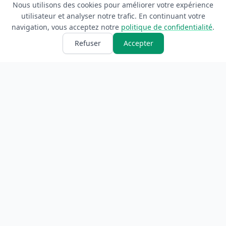
Nous utilisons des cookies pour améliorer votre expérience
utilisateur et analyser notre trafic. En continuant votre
navigation, vous acceptez notre
politique de confidentialité
.
Refuser
Accepter
ANNUAIRE
INFORMATIONS
Accueil
À propos
Toutes les catégories
Blog
Soumettre un site
Contact
LÉGAL