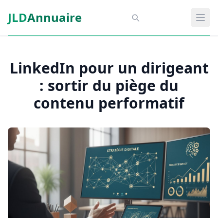
Aller au contenu principal
JLD
Annuaire
Aspect SDM
Ouvr
LinkedIn pour un dirigeant
: sortir du piège du
contenu performatif