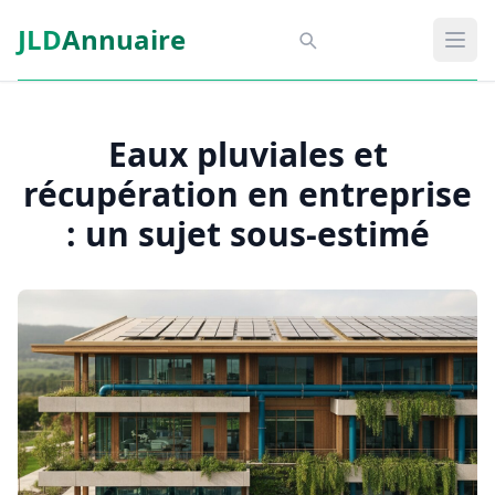
Aller au contenu principal
JLD
Annuaire
Aspect SDM
Ouvr
Eaux pluviales et
récupération en entreprise
: un sujet sous-estimé