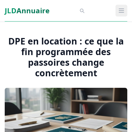
Aller au contenu principal
JLD
Annuaire
Aspect SDM
Ouvr
DPE en location : ce que la
fin programmée des
passoires change
concrètement